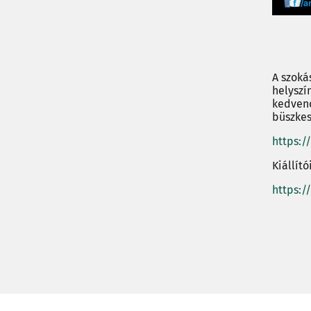
A szoká
helyszí
kedvenc
büszkes
https:/
Kiállít
https: