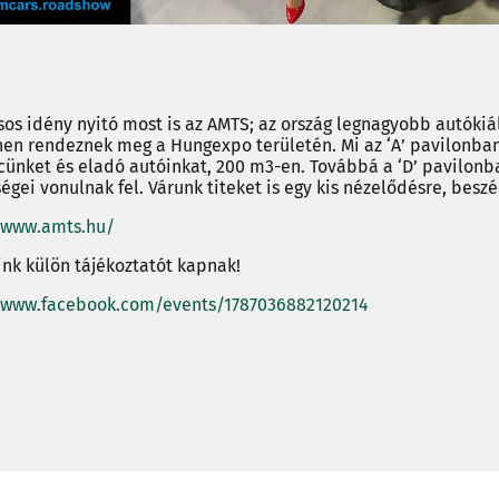
sos idény nyitó most is az AMTS; az ország legnagyobb autókiál
nen rendeznek meg a Hungexpo területén. Mi az ‘A’ pavilonba
ünket és eladó autóinkat, 200 m3-en. Továbbá a ‘D’ pavilonb
égei vonulnak fel. Várunk titeket is egy kis nézelődésre, beszé
/www.amts.hu/
óink külön tájékoztatót kapnak!
//www.facebook.com/events/1787036882120214