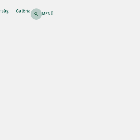
nság
Galéria
MENÜ