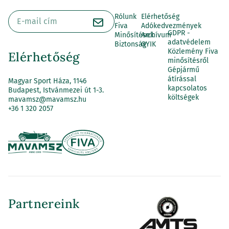
Rólunk
Elérhetőség
Fiva
Adókedvezmények
GDPR -
Minősítések
Archívum
adatvédelem
Biztonság
GYIK
Közlemény Fiva
Elérhetőség
minősítésről
Gépjármű
átírással
Magyar Sport Háza, 1146
kapcsolatos
Budapest, Istvánmezei út 1-3.
költségek
mavamsz@mavamsz.hu
+36 1 320 2057
Partnereink