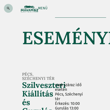
MENÜ
ESEMÉNY
PÉCS,
SZÉCHENYI TÉR
Szilveszteri
csak száraz idő
esetén
Kiállítás
Pécs, Széchenyi
tér
és
Érkezés: 10:00
Gurulás 13:00