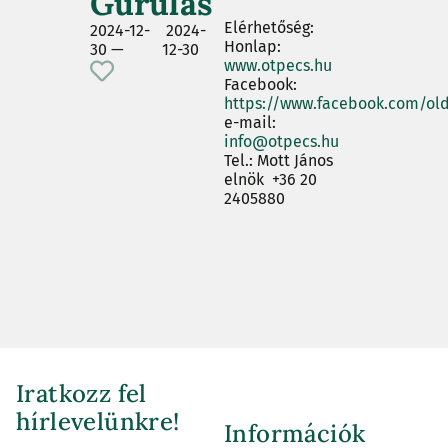
Gurulás
Elérhetőség:
2024-12-
2024-
Honlap:
30 —
12-30
www.otpecs.hu
Facebook:
https://www.facebook.com/ol
e-mail:
info@otpecs.hu
Tel.: Mott János
elnök +36 20
2405880
Iratkozz fel
hírlevelünkre!
Információk