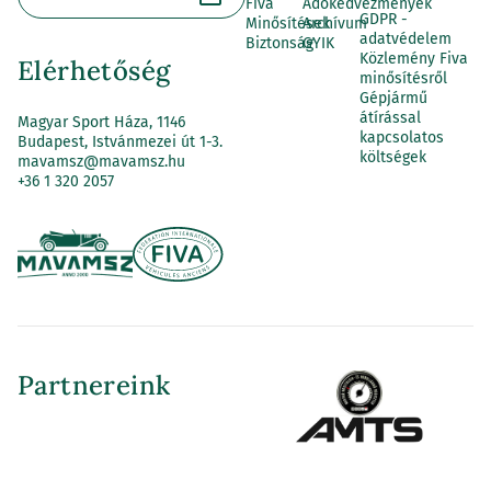
Fiva
Adókedvezmények
GDPR -
Minősítések
Archívum
adatvédelem
Biztonság
GYIK
Közlemény Fiva
Elérhetőség
minősítésről
Gépjármű
átírással
Magyar Sport Háza, 1146
kapcsolatos
Budapest, Istvánmezei út 1-3.
költségek
mavamsz@mavamsz.hu
+36 1 320 2057
Partnereink