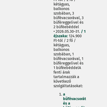
kétágyas,
balkonos
szobában, 3
büfévacsorával, 3
büféreggelivel és
2 büféebéddel
• 2026.05.30–31.
/
1
éjszaka:
124.900
Ft-tól / 2 fő /
kétágyas,
balkonos
szobában, 1
büfévacsorával, 1
büféreggelivel és
1 büféebéddelA
fenti árak
tartalmazzák a
következő
szolgáltatásokat:
a
büfévacsorát
és a