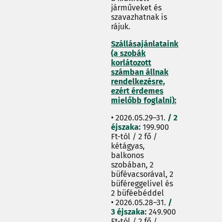
járműveket és
szavazhatnak is
rájuk.
Szállásajánlataink
(a szobák
korlátozott
számban állnak
rendelkezésre,
ezért érdemes
mielőbb foglalni):
• 2026.05.29–31.
/
2
éjszaka:
199.900
Ft-tól / 2 fő /
kétágyas,
balkonos
szobában, 2
büfévacsorával, 2
büféreggelivel és
2 büféebéddel
• 2026.05.28–31.
/
3 éjszaka:
249.900
Ft-tól / 2 fő /