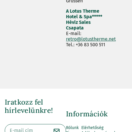
Grüssen
A Lotus Therme
Hotel & Spa*****
Hévíz Sales
Csapata
E-mail:
retro@lotustherme.net
Tel.: +36 83 500 511
Iratkozz fel
hírlevelünkre!
Információk
Rólunk
Elérhetőség