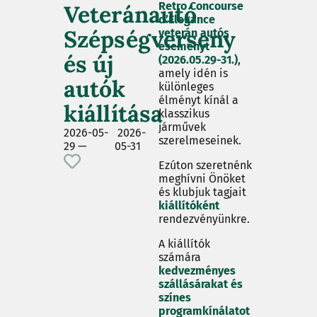
Retro Concourse
Veteránautó
d’Elegance
Szépségverseny
veterán autós
eseményt
és új
(2026.05.29-31.)
,
amely idén is
autók
különleges
élményt kínál a
kiállítása
klasszikus
járművek
2026-05-
2026-
szerelmeseinek.
29 —
05-31
Ezúton szeretnénk
meghívni Önöket
és klubjuk tagjait
kiállítóként
rendezvényünkre.
A kiállítók
számára
kedvezményes
szállásárakat és
színes
programkínálatot