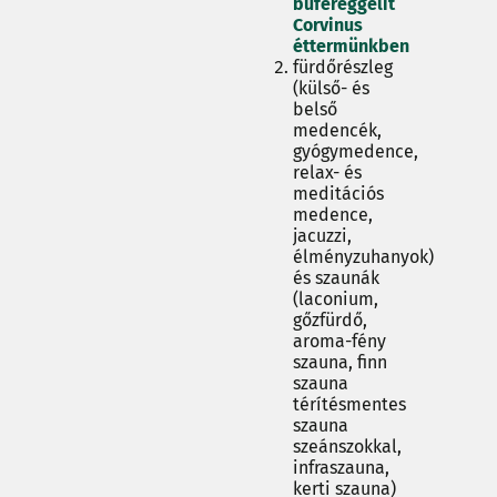
büféreggelit
Corvinus
éttermünkben
fürdőrészleg
(külső- és
belső
medencék,
gyógymedence,
relax- és
meditációs
medence,
jacuzzi,
élményzuhanyok)
és szaunák
(laconium,
gőzfürdő,
aroma-fény
szauna, finn
szauna
térítésmentes
szauna
szeánszokkal,
infraszauna,
kerti szauna)