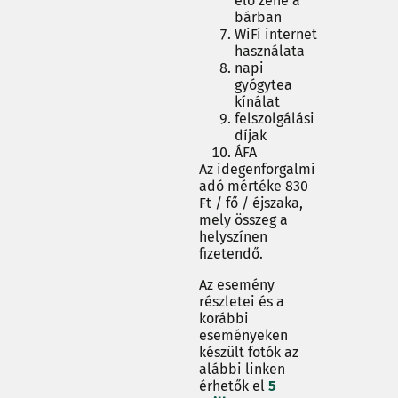
élő zene a
bárban
WiFi internet
használata
napi
gyógytea
kínálat
felszolgálási
díjak
ÁFA
Az idegenforgalmi
adó mértéke 830
Ft / fő / éjszaka,
mely összeg a
helyszínen
fizetendő.
Az esemény
részletei és a
korábbi
eseményeken
készült fotók az
alábbi linken
érhetők el
5