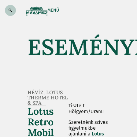
MENÜ
ESEMÉNY
HÉVÍZ, LOTUS
THERME HOTEL
& SPA
Tisztelt
Lotus
Hölgyem/Uram!
Retro
Szeretnénk szíves
figyelmükbe
Mobil
ajánlani a
Lotus