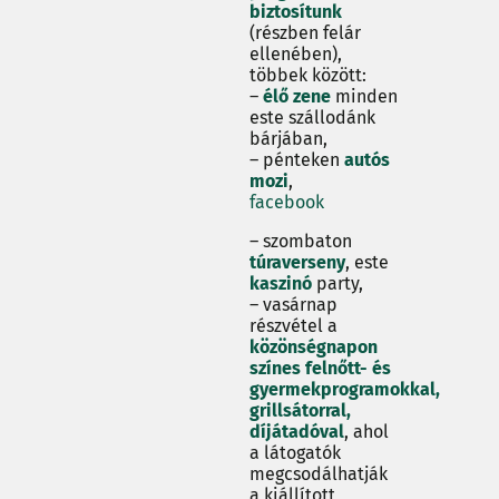
biztosítunk
(részben felár
ellenében),
többek között:
–
élő zene
minden
este szállodánk
bárjában,
– pénteken
autós
mozi
,
facebook
– szombaton
túraverseny
, este
kaszinó
party,
– vasárnap
részvétel a
közönségnapon
színes felnőtt- és
gyermekprogramokkal,
grillsátorral,
díjátadóval
, ahol
a látogatók
megcsodálhatják
a kiállított