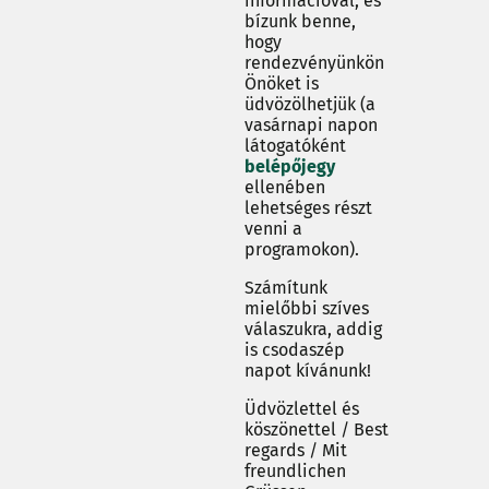
információval, és
bízunk benne,
hogy
rendezvényünkön
Önöket is
üdvözölhetjük (a
vasárnapi napon
látogatóként
belépőjegy
ellenében
lehetséges részt
venni a
programokon).
Számítunk
mielőbbi szíves
válaszukra, addig
is csodaszép
napot kívánunk!
Üdvözlettel és
köszönettel / Best
regards / Mit
freundlichen