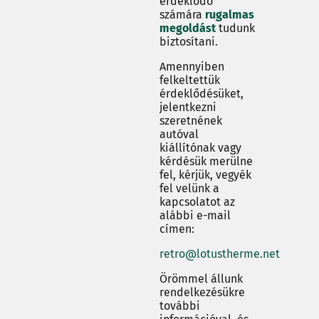
érdeklődő
számára
rugalmas
megoldást
tudunk
biztosítani.
Amennyiben
felkeltettük
érdeklődésüket,
jelentkezni
szeretnének
autóval
kiállítónak vagy
kérdésük merülne
fel, kérjük, vegyék
fel velünk a
kapcsolatot az
alábbi e-mail
címen:
retro@lotustherme.net
Örömmel állunk
rendelkezésükre
további