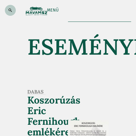
MENÜ
ESEMÉNY
DABAS
Koszorúzás
Eric
Fernihough
emlékére