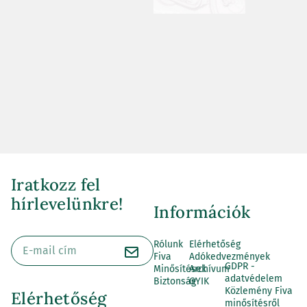
Iratkozz fel
hírlevelünkre!
Információk
Rólunk
Elérhetőség
Fiva
Adókedvezmények
GDPR -
Minősítések
Archívum
adatvédelem
Biztonság
GYIK
Közlemény Fiva
Elérhetőség
minősítésről